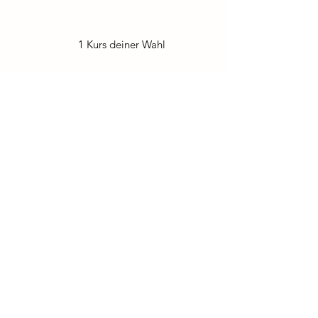
1 Kurs deiner Wahl
10 Credits
164,99 €