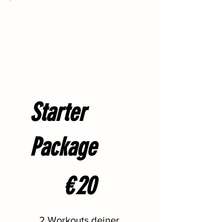
Starter
Package
20 €
€
20
2 Workouts deiner