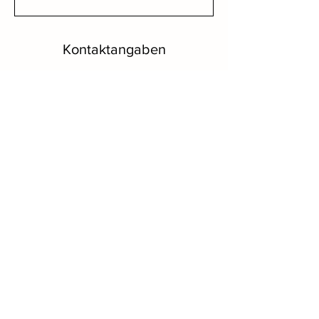
Kontaktangaben
Carl-Maria-von-Weber-Weg 13, Waldkraiburg,
Germany
thebarrestudio@icloud.com
AGB
Cookies
Impressum
Datenschut
z
©
2024-2026
The Barre Studio by
Cori