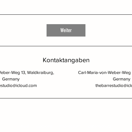
Weiter
Kontaktangaben
Weber-Weg 13, Waldkraiburg,
Carl-Maria-von-Weber-Weg 1
Germany
Germany
estudio@icloud.com
thebarrestudio@ic
AGB
Cookies
Impressum
Datenschutz