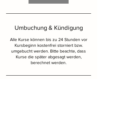
Umbuchung & Kündigung
Alle Kurse können bis zu 24 Stunden vor
Kursbeginn kostenfrei storniert bzw.
umgebucht werden. Bitte beachte, dass
Kurse die später abgesagt werden,
berechnet werden.
Kontaktangaben
Carl-Maria-von-Weber-Weg 13, Waldkraiburg,
Germany
thebarrestudio@icloud.com